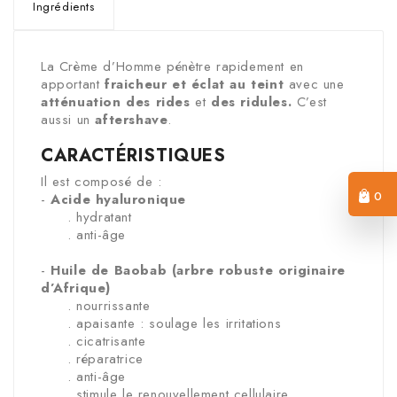
Ingrédients
La Crème d’Homme pénètre rapidement en
apportant
fraicheur et éclat au teint
avec une
atténuation des rides
et
des ridules.
C’est
aussi un
aftershave
.
CARACTÉRISTIQUES
Il est composé de :
0
-
Acide hyaluronique
. hydratant
. anti-âge
-
Huile de Baobab (arbre robuste originaire
d’Afrique)
. nourrissante
. apaisante : soulage les irritations
. cicatrisante
. réparatrice
. anti-âge
. stimule le renouvellement cellulaire