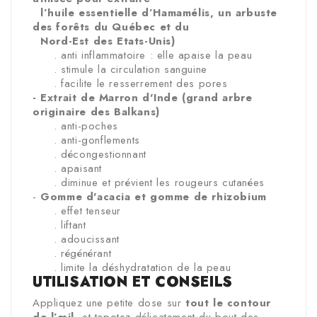
l’huile essentielle d’Hamamélis, un arbuste
des forêts du Québec et du
Nord-Est des Etats-Unis)
. anti inflammatoire : elle apaise la peau
. stimule la circulation sanguine
. facilite le resserrement des pores
- Extrait de Marron d'Inde
(grand arbre
originaire des Balkans)
. anti-poches
. anti-gonflements
. décongestionnant
. apaisant
. diminue et prévient les rougeurs cutanées
-
Gomme d'acacia et gomme de rhizobium
. effet tenseur
. liftant
. adoucissant
. régénérant
. limite la déshydratation de la peau
UTILISATION ET CONSEILS
Appliquez une petite dose sur
tout le contour
de l’œil
, et tapotez délicatement du bout des