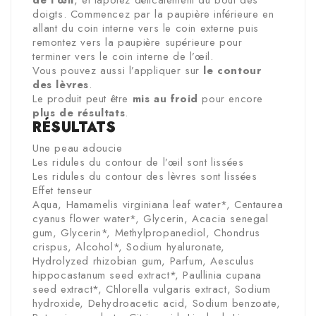
doigts. Commencez par la paupière inférieure en
allant du coin interne vers le coin externe puis
remontez vers la paupière supérieure pour
terminer vers le coin interne de l’œil.
Vous pouvez aussi l’appliquer sur
le contour
des lèvres
.
Le produit peut être
mis au froid
pour encore
plus de résultats
.
RÉSULTATS
Une peau adoucie
Les ridules du contour de l’œil sont lissées
Les ridules du contour des lèvres sont lissées
Effet tenseur
Aqua, Hamamelis virginiana leaf water*, Centaurea
cyanus flower water*, Glycerin, Acacia senegal
gum, Glycerin*, Methylpropanediol, Chondrus
crispus, Alcohol*, Sodium hyaluronate,
Hydrolyzed rhizobian gum, Parfum, Aesculus
hippocastanum seed extract*, Paullinia cupana
seed extract*, Chlorella vulgaris extract, Sodium
hydroxide, Dehydroacetic acid, Sodium benzoate,