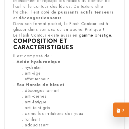
intensément et repulpe les ridules du contour de
l’œil et le contour des lèvres. De texture ultra
fraiche, il est doté de
puissants actifs tenseurs
et
décongestionnants
.
Dans son format pocket, le Flash Contour est à
glisser dans son sac ou sa poche. Pratique !
Le Flash Contour existe aussi en
gamme prestige
.
COMPOSITION ET
CARACTÉRISTIQUES
Il est composé de :
-
Acide hyaluronique
. hydratant
. anti-âge
. effet tenseur
-
Eau florale de bleuet
. décongestionnant
. anti-cernes
. anti-fatigue
. anti teint gris
0
. calme les irritations des yeux
. tonifiant
. adoucissant