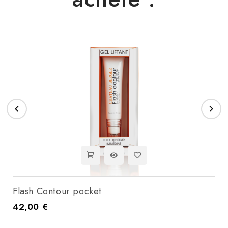


Flash Contour pocket
42,00 €
Prix