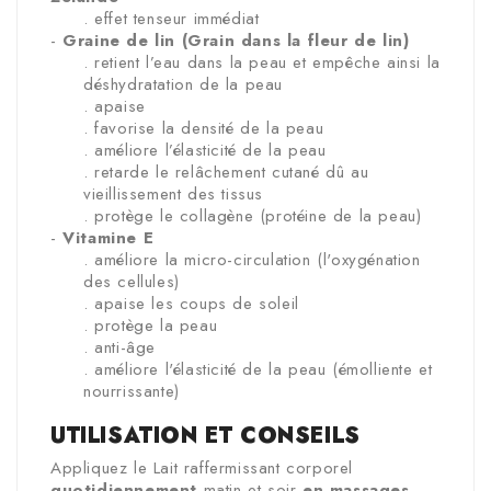
. effet tenseur immédiat
-
Graine de lin (Grain dans la fleur de lin)
. retient l’eau dans la peau et empêche ainsi la
déshydratation de la peau
. apaise
. favorise la densité de la peau
. améliore l’élasticité de la peau
. retarde le relâchement cutané dû au
vieillissement des tissus
. protège le collagène (protéine de la peau)
-
Vitamine E
. améliore la micro-circulation (l'oxygénation
des cellules)
. apaise les coups de soleil
. protège la peau
. anti-âge
. améliore l'élasticité de la peau (émolliente et
nourrissante)
UTILISATION ET CONSEILS
Appliquez le Lait raffermissant corporel
quotidiennement
matin et soir
en massages